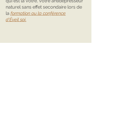
qui est la vôtre, votre antidépresseur
naturel sans effet secondaire lors de
la
formation ou la conférence
d'Éveil soi
.