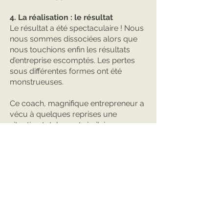
4. La réalisation : le résultat
Le résultat a été spectaculaire ! Nous
nous sommes dissociées alors que
nous touchions enfin les résultats
d’entreprise escomptés. Les pertes
sous différentes formes ont été
monstrueuses.
Ce coach, magnifique entrepreneur a
vécu à quelques reprises une
situation totalement similaire.
Pourquoi ? Selon moi, il a oublié que
les entreprises sont formées d’être
humains. Si on met de côté la nature
humaine, on ébranle la base de toute
entreprise.
« Chaque corps humain est une source
fascinante d'énergie en action. En